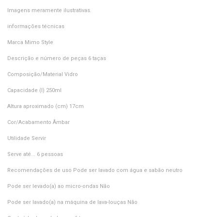
Imagens meramente ilustrativas.
informações técnicas
Marca Mimo Style
Descrição e número de peças 6 taças
Composição/Material Vidro
Capacidade (l) 250ml
Altura aproximado (cm) 17cm
Cor/Acabamento Âmbar
Utilidade Servir
Serve até... 6 pessoas
Recomendações de uso Pode ser lavado com água e sabão neutro
Pode ser levado(a) ao micro-ondas Não
Pode ser lavado(a) na máquina de lava-louças Não