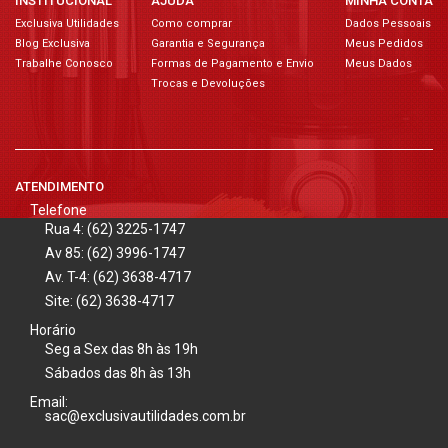
INSTITUCIONAL
AJUDA
MINHA CONTA
Exclusiva Utilidades
Como comprar
Dados Pessoais
Blog Exclusiva
Garantia e Segurança
Meus Pedidos
Trabalhe Conosco
Formas de Pagamento e Envio
Meus Dados
Trocas e Devoluções
ATENDIMENTO
Telefone
Rua 4: (62) 3225-1747
Av 85: (62) 3996-1747
Av. T-4: (62) 3638-4717
Site: (62) 3638-4717
Horário
Seg a Sex das 8h às 19h
Sábados das 8h às 13h
Email:
sac@exclusivautilidades.com.br